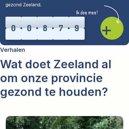
gezond Zeeland.
Ik doe mee!
0
0
8
7
9
>+
Verhalen
Wat doet Zeeland al
om onze provincie
gezond te houden?