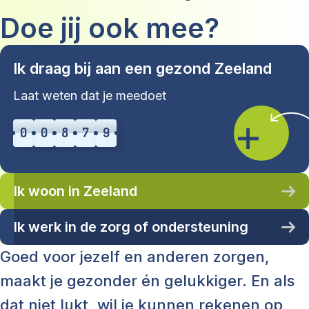
Doe jij ook mee?
Ik draag bij aan een gezond Zeeland
Laat weten dat je meedoet
0
0
8
7
9
>+
Ik woon in Zeeland
Ik werk in de zorg of ondersteuning
Goed voor jezelf en anderen zorgen,
maakt je gezonder én gelukkiger. En als
dat niet lukt, wil je kunnen rekenen op